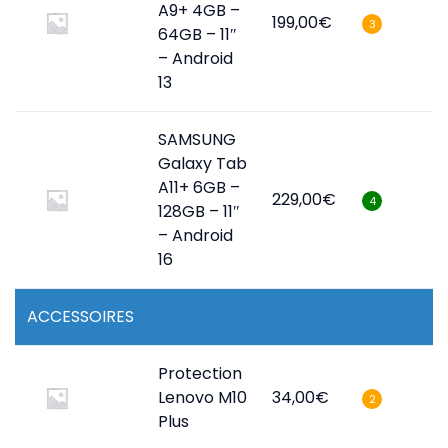
A9+ 4GB –
199,00
€
3
64GB – 11″
– Android
13
SAMSUNG
Galaxy Tab
A11+ 6GB –
229,00
€
4
128GB – 11″
– Android
16
ACCESSOIRES
Protection
Lenovo M10
34,00
€
2
Plus