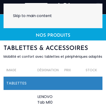
Skip to main content
NOS PRODUITS
TABLETTES & ACCESSOIRES
Mobilité et confort avec tablettes et périphériques adaptés
IMAGE
DÉSIGNATION
PRIX
STOCK
A
TABLETTES
LENOVO
Tab M10