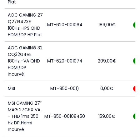
Plat
AOC GAMING 27
Q27G42XE
MT-620-001064
189,00
€
9
180Hz -IPS QHD
HDMI/DP HP Plat
AOC GAMING 32
CQ32G4VE
180Hz -VA QHD
MT-620-001074
209,00
€
9
HDMI/DP
Incurvé
MSI
MT-850-001)
0,00
€
0
MSI GAMING 27″
MAG 27C6X VA
– FHD 1ms 250
MT-850-00108450
159,00
€
5
Hz DP Hdmi
Incurvé