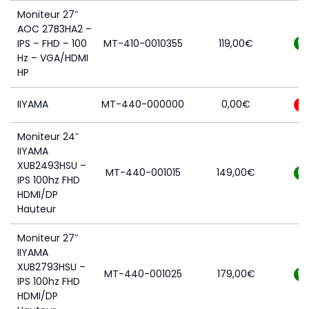
Moniteur 27″
AOC 27B3HA2 –
IPS – FHD – 100
MT-410-0010355
119,00
€
14
Hz – VGA/HDMI
HP
IIYAMA
MT-440-000000
0,00
€
0
Moniteur 24″
IIYAMA
XUB2493HSU –
MT-440-001015
149,00
€
14
IPS 100hz FHD
HDMI/DP
Hauteur
Moniteur 27″
IIYAMA
XUB2793HSU –
MT-440-001025
179,00
€
12
IPS 100hz FHD
HDMI/DP