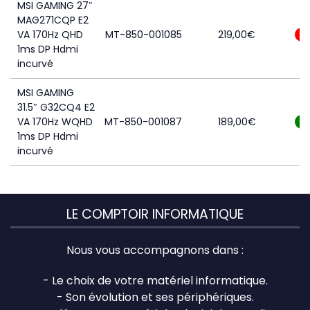
MSI GAMING 27″
MAG271CQP E2
VA 170Hz QHD
MT-850-001085
219,00
€
0
1ms DP Hdmi
incurvé
MSI GAMING
31.5″ G32CQ4 E2
VA 170Hz WQHD
MT-850-001087
189,00
€
6
1ms DP Hdmi
incurvé
LE COMPTOIR INFORMATIQUE
Nous vous accompagnons dans :
- Le choix de votre matériel informatique.
- Son évolution et ses périphériques.