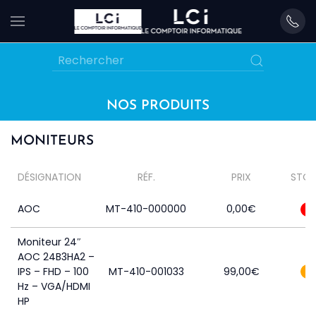
Skip
to
main
content
NOS PRODUITS
MONITEURS
DÉSIGNATION
RÉF.
PRIX
STO
AOC
MT-410-000000
0,00
€
0
Moniteur 24″
AOC 24B3HA2 –
IPS – FHD – 100
MT-410-001033
99,00
€
2
Hz – VGA/HDMI
HP