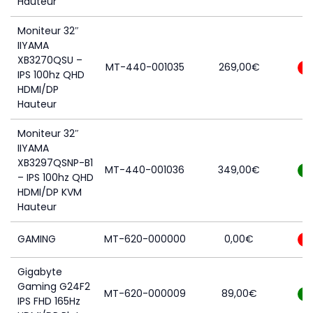
Hauteur
Moniteur 32″
IIYAMA
XB3270QSU –
MT-440-001035
269,00
€
0
IPS 100hz QHD
HDMI/DP
Hauteur
Moniteur 32″
IIYAMA
XB3297QSNP-B1
MT-440-001036
349,00
€
5
– IPS 100hz QHD
HDMI/DP KVM
Hauteur
GAMING
MT-620-000000
0,00
€
0
Gigabyte
Gaming G24F2
MT-620-000009
89,00
€
7
IPS FHD 165Hz