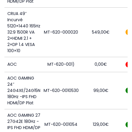
HDMI/DP Plat
CRUA 49″
Incurvé
5120×1440 165Hz
32:9 1500R VA
MT-620-000020
549,00
€
3
2×HDMI 2.1 +
2×DP 1.4 VESA
100×10
AOC
MT-620-001)
0,00
€
0
AOC GAMING
24″
24G4XE/24G15N
MT-620-0010530
99,00
€
8
180Hz -IPS FHD
HDMI/DP Plat
AOC GAMING 27
27G42E 180Hz -
MT-620-001054
129,00
€
9
IPS FHD HDMI/DP