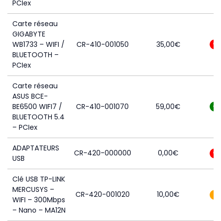
PCIex
Carte réseau
GIGABYTE
WB1733 – WIFI /
CR-410-001050
35,00
€
0
BLUETOOTH –
PCIex
Carte réseau
ASUS BCE-
BE6500 WIFI7 /
CR-410-001070
59,00
€
6
BLUETOOTH 5.4
– PCIex
ADAPTATEURS
CR-420-000000
0,00
€
0
USB
Clé USB TP-LINK
MERCUSYS –
CR-420-001020
10,00
€
1
WIFI – 300Mbps
– Nano – MA12N