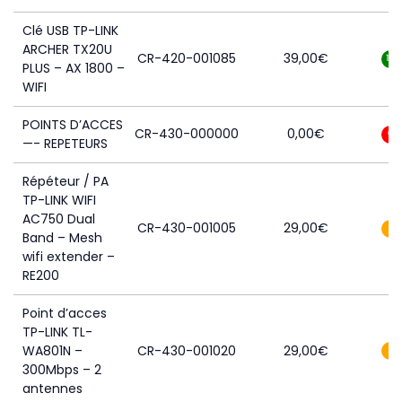
Clé USB TP-LINK
ARCHER TX20U
CR-420-001085
39,00
€
15
PLUS – AX 1800 –
WIFI
POINTS D’ACCES
CR-430-000000
0,00
€
0
—- REPETEURS
Répéteur / PA
TP-LINK WIFI
AC750 Dual
CR-430-001005
29,00
€
1
Band – Mesh
wifi extender –
RE200
Point d’acces
TP-LINK TL-
WA801N –
CR-430-001020
29,00
€
3
300Mbps – 2
antennes