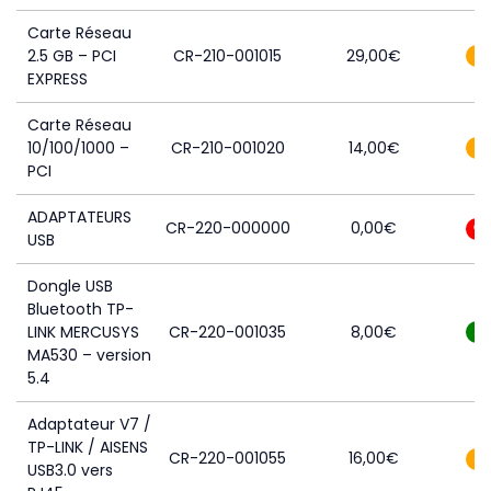
Carte Réseau
2.5 GB – PCI
CR-210-001015
29,00
€
3
EXPRESS
Carte Réseau
10/100/1000 –
CR-210-001020
14,00
€
1
PCI
ADAPTATEURS
CR-220-000000
0,00
€
0
USB
Dongle USB
Bluetooth TP-
LINK MERCUSYS
CR-220-001035
8,00
€
5
MA530 – version
5.4
Adaptateur V7 /
TP-LINK / AISENS
CR-220-001055
16,00
€
3
USB3.0 vers