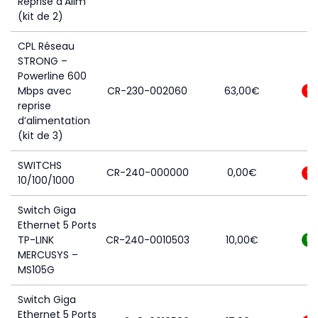
Reprise d’Alim
(kit de 2)
CPL Réseau
STRONG –
Powerline 600
Mbps avec
CR-230-002060
63,00
€
0
reprise
d’alimentation
(kit de 3)
SWITCHS
CR-240-000000
0,00
€
0
10/100/1000
Switch Giga
Ethernet 5 Ports
TP-LINK
CR-240-0010503
10,00
€
17
MERCUSYS –
MS105G
Switch Giga
Ethernet 5 Ports