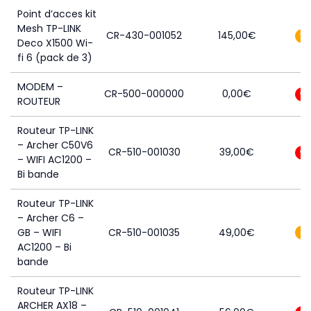
Point d’acces kit
Mesh TP-LINK
CR-430-001052
145,00
€
2
Deco X1500 Wi-
fi 6 (pack de 3)
MODEM –
CR-500-000000
0,00
€
0
ROUTEUR
Routeur TP-LINK
– Archer C50V6
CR-510-001030
39,00
€
0
– WIFI AC1200 –
Bi bande
Routeur TP-LINK
– Archer C6 –
GB – WIFI
CR-510-001035
49,00
€
1
AC1200 – Bi
bande
Routeur TP-LINK
ARCHER AX18 –