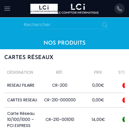
Skip
to
main
content
NOS PRODUITS
CARTES RÉSEAUX
DÉSIGNATION
RÉF.
PRIX
STO
RESEAU FILAIRE
CR-200
0,00
€
0
CARTES RESEAU
CR-210-000000
0,00
€
0
Carte Réseau
10/100/1000 –
CR-210-001010
14,00
€
10
PCI EXPRESS