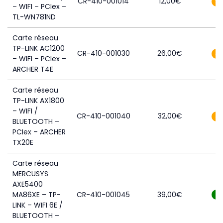
CR-410-001014
12,00
€
2
– WIFI – PCIex –
TL-WN781ND
Carte réseau
TP-LINK AC1200
CR-410-001030
26,00
€
3
– WIFI – PCIex –
ARCHER T4E
Carte réseau
TP-LINK AX1800
– WIFI /
CR-410-001040
32,00
€
3
BLUETOOTH –
PCIex – ARCHER
TX20E
Carte réseau
MERCUSYS
AXE5400
MA86XE – TP-
CR-410-001045
39,00
€
7
LINK – WIFI 6E /
BLUETOOTH –