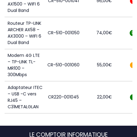
CR-510-001041
56,00
€
0
AX1500 – WIFI 6
Dual Band
Routeur TP-LINK
ARCHER AX58 –
CR-510-001050
74,00
€
28
AX3000 – WIFI 6
Dual Band
Modem 4G LTE
– TP-LINK TL-
CR-510-001060
55,00
€
1
MR100 –
300Mbps
Adaptateur ITEC
– USB -C vers
CR220-001045
22,00
€
7
RJ45 –
C31METALGLAN
LE COMPTOIR INFORMATIQUE