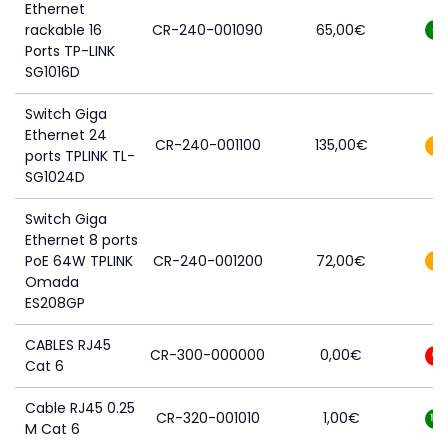
Ethernet
rackable 16
CR-240-001090
65,00
€
4
Ports TP-LINK
SG1016D
Switch Giga
Ethernet 24
CR-240-001100
135,00
€
1
ports TPLINK TL-
SG1024D
Switch Giga
Ethernet 8 ports
PoE 64W TPLINK
CR-240-001200
72,00
€
3
Omada
ES208GP
CABLES RJ45
CR-300-000000
0,00
€
0
Cat 6
Cable RJ45 0.25
CR-320-001010
1,00
€
19
M Cat 6