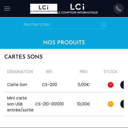
Skip
to
main
content
NOS PRODUITS
CARTES SONS
DÉSIGNATION
RÉF.
PRIX
STOCK
Carte Son
CS-200
0,00
€
0
Mini carte
son USB
CS-210-001010
10,00
€
3
entrée/sortie