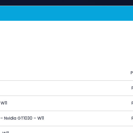
 W11
 – Nvidia GT1030 – W11