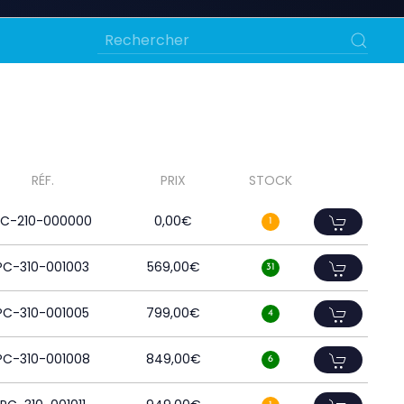
RÉF.
PRIX
STOCK
PC-210-000000
0,00
€
1
PC-310-001003
569,00
€
31
PC-310-001005
799,00
€
4
PC-310-001008
849,00
€
6