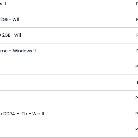
 11
 2GB- W11
0 2GB- W11
Nvme – Windows 11
b DDR4 – 1Tb – Win 11