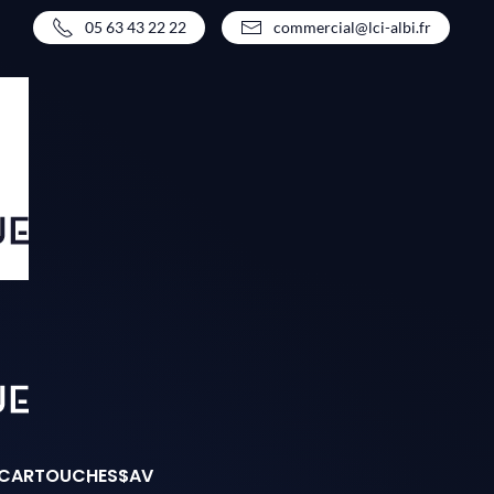
05 63 43 22 22
commercial@lci-albi.fr
CARTOUCHES
SAV