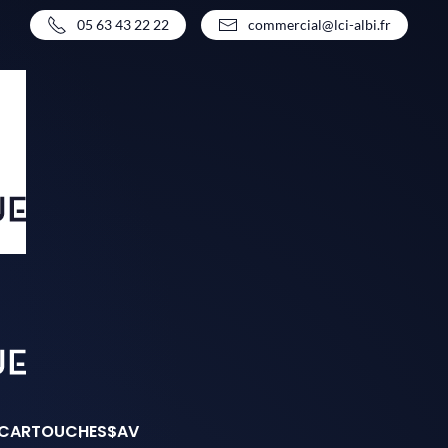
05 63 43 22 22
commercial@lci-albi.fr
CARTOUCHES
SAV